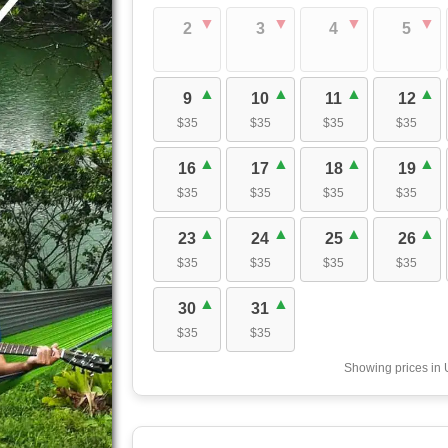
2
3
4
5
9
10
11
12
$35
$35
$35
$35
16
17
18
19
$35
$35
$35
$35
23
24
25
26
$35
$35
$35
$35
30
31
$35
$35
Showing prices in