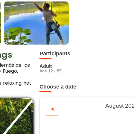
ngs
Participants
además de las
Adult
e Fuego.
Age 12 - 85
e relaxing hot
Choose a date
August 20