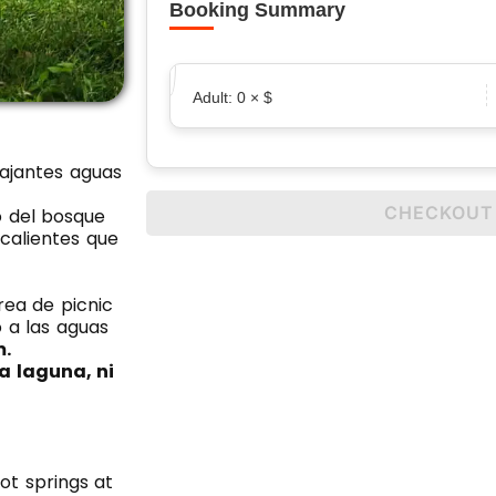
Booking Summary
Adult:
0
× $
lajantes aguas
CHECKOUT
 del bosque
 calientes que
rea de picnic
 a las aguas
m.
a laguna, ni
hot springs at