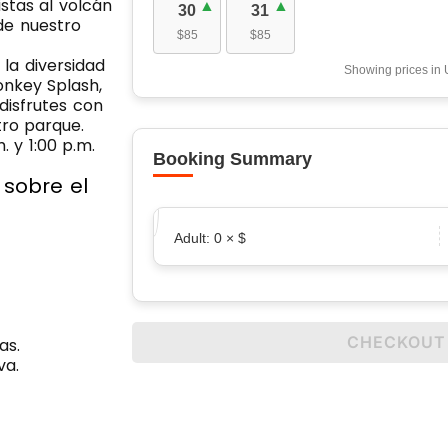
istas al volcán
30
31
de nuestro
$85
$85
la diversidad
Showing prices in
onkey Splash,
disfrutes con
tro parque.
. y 1:00 p.m.
Booking Summary
 sobre el
Adult:
0
× $
CHECKOUT
as.
va.