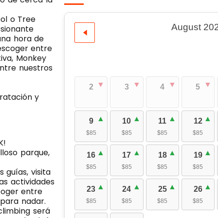
bol o Tree
August 20
esionante
una hora de
escoger entre
tiva, Monkey
entre nuestros
2
3
4
5
ratación y
9
10
11
12
$85
$85
$85
$85
K!
lloso parque,
16
17
18
19
$85
$85
$85
$85
 guías, visita
las actividades
23
24
25
26
coger entre
 para nadar.
$85
$85
$85
$85
 climbing será