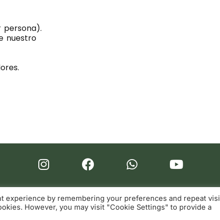
r persona).
e nuestro
dores.
nt experience by remembering your preferences and repeat visi
Tienda
•
Contacto
•
About
cookies. However, you may visit "Cookie Settings" to provide a
© 2024 Parque Ecológico Volcán Arenal.