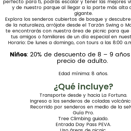
perfecto para ti, podrás escalar y tener las mejores v
y de nuestro parque al llegar a la parte más alta 
gigante.
Explora los senderos cubiertos de bosque y descubre 
de la naturaleza, arrójate desde el Tarzán Swing o M
te encontrarás con nuestra área de picnic para que 
tus amigos o familiares de un día especial en nues
Horario: De lunes a domingo, con tours a las 8:00 a.m
Niños
: 20% de descuento de 8 – 9 años
precio de adulto.
Edad mínima: 8 años.
¿Qué incluye?
Transporte desde y hacia La Fortuna.
Ingreso a los senderos de coladas volcánic
Recorrido por senderos en medio de la sel
Guía Pro.
Tree Climbing guiado.
Entrada Day Pass PEVA.
Uso áreas de picnic.