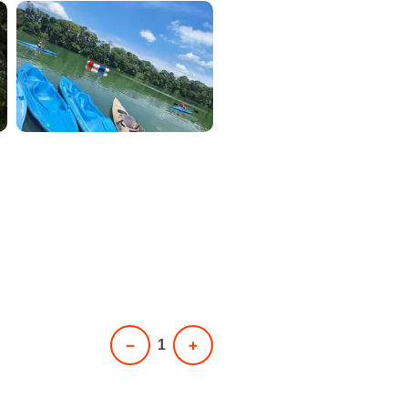
−
+
1