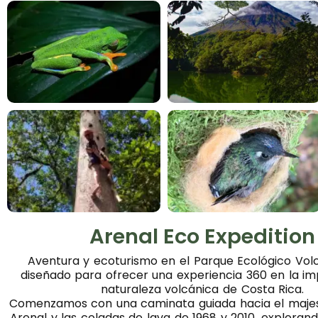
Arenal Eco Expedition
Aventura y ecoturismo en el Parque Ecológico Volc
diseñado para ofrecer una experiencia 360 en la i
naturaleza volcánica de Costa Rica.
Comenzamos con una caminata guiada hacia el maje
Arenal y las coladas de lava de 1968 y 2010, exploran