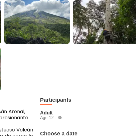
Participants
án Arenal,
Adult
mpresionante
Age 12 - 85
stuoso Volcán
Choose a date
do de cerca la